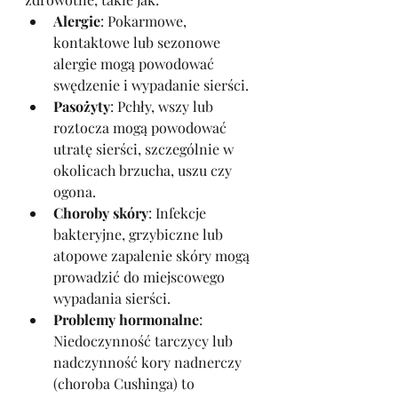
Alergie
: Pokarmowe, 
kontaktowe lub sezonowe 
alergie mogą powodować 
swędzenie i wypadanie sierści.
Pasożyty
: Pchły, wszy lub 
roztocza mogą powodować 
utratę sierści, szczególnie w 
okolicach brzucha, uszu czy 
ogona.
Choroby skóry
: Infekcje 
bakteryjne, grzybiczne lub 
atopowe zapalenie skóry mogą 
prowadzić do miejscowego 
wypadania sierści.
Problemy hormonalne
: 
Niedoczynność tarczycy lub 
nadczynność kory nadnerczy 
(choroba Cushinga) to 