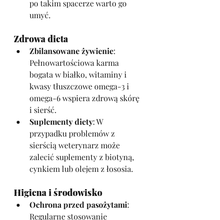
po takim spacerze warto go 
umyć.
Zdrowa dieta
Zbilansowane żywienie
: 
Pełnowartościowa karma 
bogata w białko, witaminy i 
kwasy tłuszczowe omega-3 i 
omega-6 wspiera zdrową skórę 
i sierść.
Suplementy diety
: W 
przypadku problemów z 
sierścią weterynarz może 
zalecić suplementy z biotyną, 
cynkiem lub olejem z łososia.
Higiena i środowisko
Ochrona przed pasożytami
: 
Regularne stosowanie 