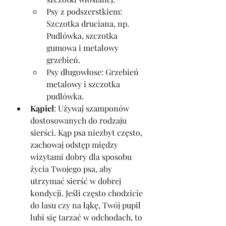
Psy z podszerstkiem: 
Szczotka druciana, np. 
Pudlówka, szczotka 
gumowa i metalowy 
grzebień.
Psy długowłose: Grzebień 
metalowy i szczotka 
pudlówka.
Kąpiel
: Używaj szamponów 
dostosowanych do rodzaju 
sierści. Kąp psa niezbyt często, 
zachowaj odstęp między 
wizytami dobry dla sposobu 
życia Twojego psa, aby 
utrzymać sierść w dobrej 
kondycji. Jeśli często chodzicie 
do lasu czy na łąkę, Twój pupil 
lubi się tarzać w odchodach, to 