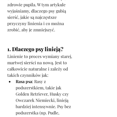
zdrowie pupila. W tym artykule 
wyjaśniamy, dlaczego psy gubią 
sierść, jakie są najczęstsze 
przyczyny linienia i co można 
zrobić, aby je zmniejszyć.
1. Dlaczego psy linieją?
Linienie to proces wymiany starej, 
martwej sierści na nową. Jest to 
całkowicie naturalne i zależy od 
takich czynników jak:
Rasa psa
: Rasy z 
podszerstkiem, takie jak 
Golden Retriever, Husky czy 
Owczarek Niemiecki, linieją 
bardziej intensywnie. Psy bez 
podszerstka (np. Pudle, 