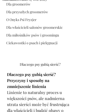
Dla groomerów
Dla przyszłych groomerów
O Onyks Psi Fryzjer
Dla właścicieli salonów groomerskic
Dla miłośników psów i groomingu
Ciekawostki o psach i pielęgnacji
Dlaczego psy gubią sierść?
Dlaczego psy gubią sierść? 
Przyczyny i sposoby na 
zmniejszenie linienia
Linienie to naturalny proces u 
większości psów, ale nadmierna 
utrata sierści może być frustrująca 
dla właścicieli i budzić obawy o 