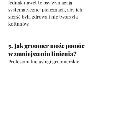
Jednak nawet te psy wymagają 
systematycznej pielęgnacji, aby ich 
sierść była zdrowa i nie tworzyła 
kołtunów.
5. Jak groomer może pomóc 
w zmniejszeniu linienia?
Profesjonalne usługi groomerskie 
mogą znacznie ograniczyć ilość 
sierści w domu. Groomer:
Wykona kąpiel z użyciem 
specjalnych szamponów 
redukujących linienie lub 
inaczej przyspieszających 
linienie lu wyczesać sierść 
podczas wizyty.
Wykorzysta narzędzia do 