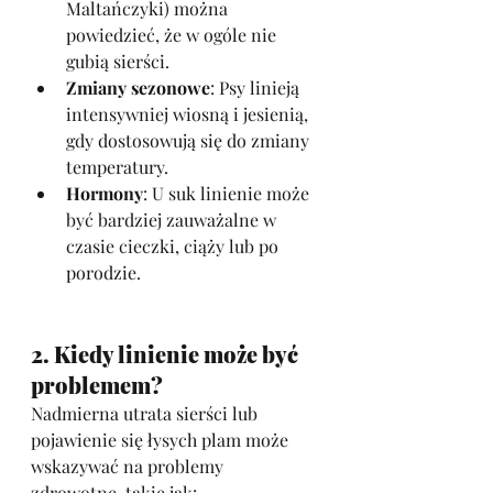
Maltańczyki) można 
powiedzieć, że w ogóle nie 
gubią sierści.
Zmiany sezonowe
: Psy linieją 
intensywniej wiosną i jesienią, 
gdy dostosowują się do zmiany 
temperatury.
Hormony
: U suk linienie może 
być bardziej zauważalne w 
czasie cieczki, ciąży lub po 
porodzie.
2. Kiedy linienie może być 
problemem?
Nadmierna utrata sierści lub 
pojawienie się łysych plam może 
wskazywać na problemy 
zdrowotne, takie jak: