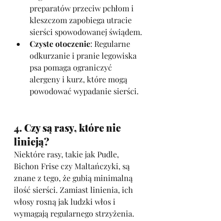
preparatów przeciw pchłom i 
kleszczom zapobiega utracie 
sierści spowodowanej świądem.
Czyste otoczenie
: Regularne 
odkurzanie i pranie legowiska 
psa pomaga ograniczyć 
alergeny i kurz, które mogą 
powodować wypadanie sierści.
4. Czy są rasy, które nie 
linieją?
Niektóre rasy, takie jak Pudle, 
Bichon Frise czy Maltańczyki, są 
znane z tego, że gubią minimalną 
ilość sierści. Zamiast linienia, ich 
włosy rosną jak ludzki włos i 
wymagają regularnego strzyżenia. 