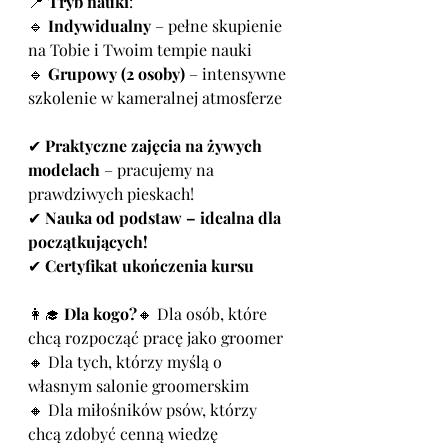
📍 
Tryb nauki
:
🔹 
Indywidualny
 – pełne skupienie 
na Tobie i Twoim tempie nauki
🔹 
Grupowy (2 osoby)
 – intensywne 
szkolenie w kameralnej atmosferze
✔ 
Praktyczne zajęcia na żywych 
modelach
 – pracujemy na 
prawdziwych pieskach!
✔ 
Nauka od podstaw – idealna dla 
początkujących!
✔ 
Certyfikat ukończenia kursu
👩‍🎓 
Dla kogo?
🔸 Dla osób, które 
chcą rozpocząć pracę jako groomer
🔸 Dla tych, którzy myślą o 
własnym salonie groomerskim
🔸 Dla miłośników psów, którzy 
chcą zdobyć cenną wiedzę