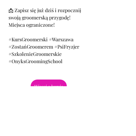
📩 Zapisz się już dziś i rozpocznij 
swoją groomerską przygodę! 
Miejsca ograniczone!
#KursGroomerski
#Warszawa
#ZostańGroomerem
#PsiFryzjer
#SzkolenieGroomerskie
#OnyksGroomingSchool
Więcej o kursie
dla przyszłych groomerów
Kursy groomerskie
Dla przyszłych groomerów