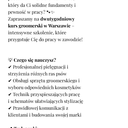
który da Ci solidne fundamenty i 
pewność w pracy? 🐾✨
Zapraszamy na 
dwutygodniowy 
kurs groomerski w Warszawie
 – 
intensywne szkolenie, które 
przygotuje Cię do pracy w zawodzie!
💡 
Czego się nauczysz?
✔ Profesjonalnej pielęgnacji i 
strzyżenia różnych ras psów
✔ Obsługi sprzętu groomerskiego i 
wyboru odpowiednich kosmetyków
✔ Technik przyspieszających pracę 
i schematów ułatwiających stylizację
✔ Prawidłowej komunikacji z 
klientami i budowania swojej marki