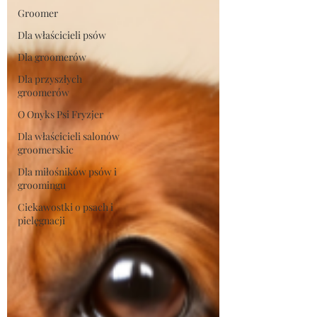
Groomer
Dla właścicieli psów
Dla groomerów
Dla przyszłych
groomerów
O Onyks Psi Fryzjer
Dla właścicieli salonów
groomerskic
Dla miłośników psów i
groomingu
Ciekawostki o psach i
pielęgnacji