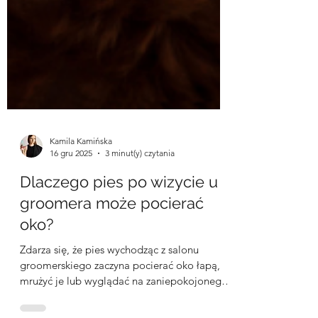
Kamila Kamińska
16 gru 2025
3 minut(y) czytania
Dlaczego pies po wizycie u
groomera może pocierać
oko?