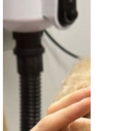
Dowiedz się, jak przygotować psa do
pierwszej wizyty u groomera. Onyks Psi
Fryzjer Warszawa – pielęgnacja psów
premium z troską o komfort i spokój Twojego
pupila.