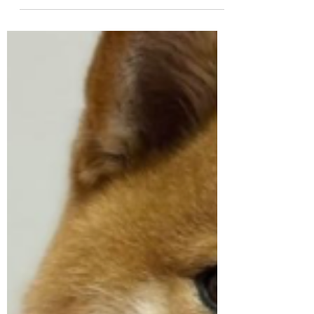
Zdarza się, że pies wychodząc z salonu
groomerskiego zaczyna pocierać oko łapą,
mrużyć je lub wyglądać na zaniepokojonego.
U wielu właścicieli natychmiast pojawia się
strach: „Czy groomer uszkodził oko?”
Spokojnie – to nie zawsze powód do paniki