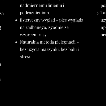
nadmiernemu linieniu i
po
podrażnieniom.
Ta
sa
Estetyczny wygląd – pies wygląda
uż
na zadbanego, zgodnie ze
np
!
wzorcem rasy.
br
Naturalna metoda pielęgnacji –
bez użycia maszynki, bez bólu i
stresu.
i
w