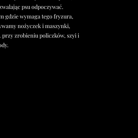
zwalając psu odpoczywać.
m gdzie wymaga tego fryzura,
ywamy nożyczek i maszynki,
. przy zrobieniu policzków, szyi i
ody.