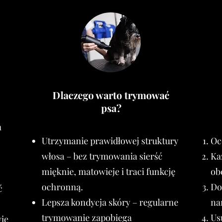
Dlaczego warto trymować
psa?
m
Utrzymanie prawidłowej struktury
Oc
włosa – bez trymowania sierść
Ka
mięknie, matowieje i traci funkcję
ob
ochronną.
Do
ć
Lepsza kondycja skóry – regularne
na
trymowanie zapobiega
Us
ie