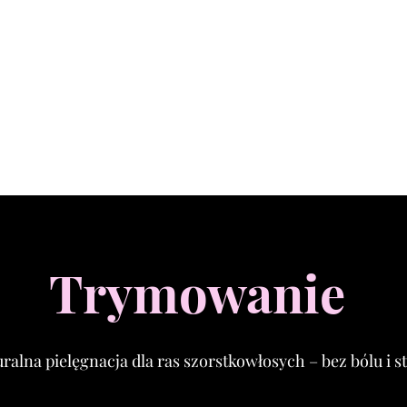
umów wizytę w booksy
Usługi
Trymowanie
ralna pielęgnacja dla ras szorstkowłosych – bez bólu i s