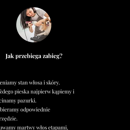
Jak przebiega zabieg?
eniamy stan włosa i skóry.
żdego pieska najpierw kąpiemy i
cinamy pazurki.
bieramy odpowiednie
rzędzie.
uwamy martwy włos etapami,