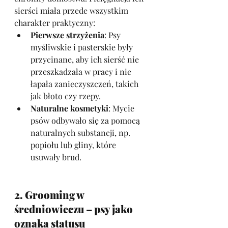
sierści miała przede wszystkim 
charakter praktyczny:
Pierwsze strzyżenia
: Psy 
myśliwskie i pasterskie były 
przycinane, aby ich sierść nie 
przeszkadzała w pracy i nie 
łapała zanieczyszczeń, takich 
jak błoto czy rzepy.
Naturalne kosmetyki
: Mycie 
psów odbywało się za pomocą 
naturalnych substancji, np. 
popiołu lub gliny, które 
usuwały brud.
2. Grooming w 
średniowieczu – psy jako 
oznaka statusu