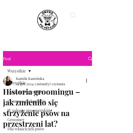
ONYKS PSI FRYZJER
Post
Wszystkie
Kamila Kamińska
Wszystkie
14 gru 2024
3 minut(y) czytania
Historia groomingu –
Kursy groomerskie
jak zmieniło się
Domowa pielęgnacja
W salonie groomerskim
strzyżenie psów na
Groomer
przestrzeni lat?
Dla właścicieli psów