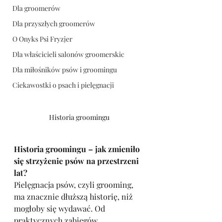
Dla groomerów
Dla przyszłych groomerów
O Onyks Psi Fryzjer
Dla właścicieli salonów groomerskic
Dla miłośników psów i groomingu
Ciekawostki o psach i pielęgnacji
Historia groomingu
Historia groomingu – jak zmieniło 
się strzyżenie psów na przestrzeni 
lat?
Pielęgnacja psów, czyli grooming, 
ma znacznie dłuższą historię, niż 
mogłoby się wydawać. Od 
praktycznych zabiegów 