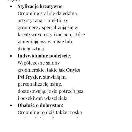
Stylizacje kreatywne
: 
Grooming stał się dziedziną 
artystyczną – niektórzy 
groomerzy specjalizują się w 
kreatywnych stylizacjach, które 
zmieniają psy w misie lub 
dzieła sztuki.
Indywidualne podejście
: 
Współczesne salony 
groomerskie, takie jak 
Onyks 
Psi Fryzjer
, stawiają na 
personalizację usług, 
dostosowując je do potrzeb psa 
i oczekiwań właściciela.
Dbałość o dobrostan
: 
Grooming to dziś także troska 
o zdrowie i komfort psa – od 
relaksujących kąpieli po zabiegi 