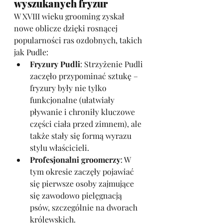
wyszukanych fryzur
W XVIII wieku grooming zyskał 
nowe oblicze dzięki rosnącej 
popularności ras ozdobnych, takich 
jak Pudle:
Fryzury Pudli
: Strzyżenie Pudli 
zaczęło przypominać sztukę – 
fryzury były nie tylko 
funkcjonalne (ułatwiały 
pływanie i chroniły kluczowe 
części ciała przed zimnem), ale 
także stały się formą wyrazu 
stylu właścicieli.
Profesjonalni groomerzy
: W 
tym okresie zaczęły pojawiać 
się pierwsze osoby zajmujące 
się zawodowo pielęgnacją 
psów, szczególnie na dworach 
królewskich.