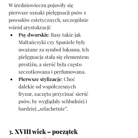
W średniowieczu pojawiły się 
pierwsze oznaki pielęgnacji psów z 
powodów estetycznych, szczególnie 
wśród arystokracji:
Psy dworskie
: Rasy takie jak 
Maltańczyki czy Spaniele były 
uważane za symbol luksusu. Ich 
pielęgnacja stała się elementem 
prestiżu, a sierść była często 
szczotkowana i perfumowana.
Pierwsze stylizacje
: Choć 
dalekie od współczesnych 
fryzur, zaczęto przycinać sierść 
psów, by wyglądały schludniej i 
bardziej „szlachetnie”.
3. XVIII wiek – początek 