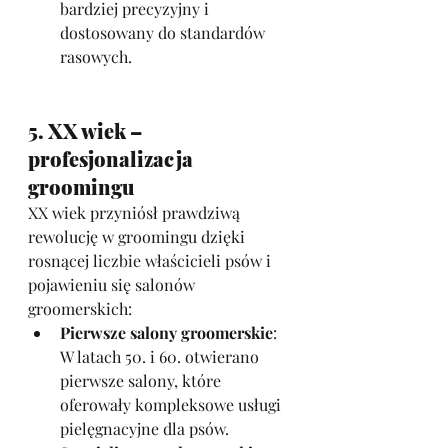
bardziej precyzyjny i 
dostosowany do standardów 
rasowych.
5. XX wiek – 
profesjonalizacja 
groomingu
XX wiek przyniósł prawdziwą 
rewolucję w groomingu dzięki 
rosnącej liczbie właścicieli psów i 
pojawieniu się salonów 
groomerskich:
Pierwsze salony groomerskie
: 
W latach 50. i 60. otwierano 
pierwsze salony, które 
oferowały kompleksowe usługi 
pielęgnacyjne dla psów.