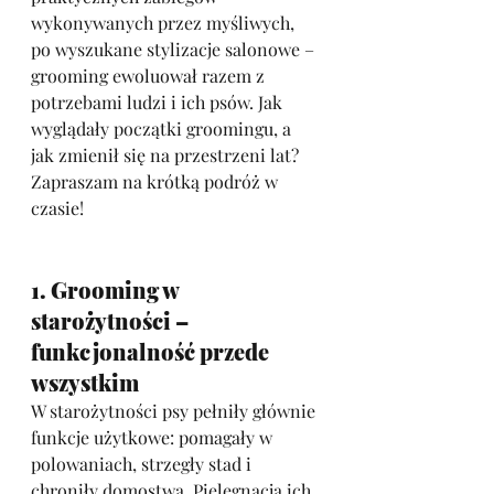
wykonywanych przez myśliwych, 
po wyszukane stylizacje salonowe – 
grooming ewoluował razem z 
potrzebami ludzi i ich psów. Jak 
wyglądały początki groomingu, a 
jak zmienił się na przestrzeni lat? 
Zapraszam na krótką podróż w 
czasie!
1. Grooming w 
starożytności – 
funkcjonalność przede 
wszystkim
W starożytności psy pełniły głównie 
funkcje użytkowe: pomagały w 
polowaniach, strzegły stad i 
chroniły domostwa. Pielęgnacja ich 