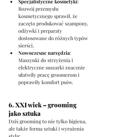
Specjalistyczne kosmetyki
: 
Rozwój przemysłu 
kosmetycznego sprawił, że 
zaczęto produkować szampony, 
odżywki i preparaty 
dostosowane do różnych typów 
sierści.
Nowoczesne narzędzia
: 
Maszynki do strzyżenia i 
elektryczne suszarki znacznie 
ułatwiły pracę groomerom i 
poprawiły komfort psów.
6. XXI wiek – grooming 
jako sztuka
Dziś grooming to nie tylko higiena, 
ale także forma sztuki i wyrażenia 
stylu: