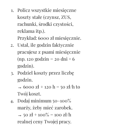
Policz wszystkie miesięczne 
koszty stałe (czynsz, ZUS, 
rachunki, środki czystości, 
reklama itp.).
Przykład: 6000 zł miesięcznie.
Ustal, ile godzin faktycznie 
pracujesz z psami miesięcznie 
(np. 120 godzin = 20 dni × 6 
godzin).
Podziel koszty przez liczbę 
godzin.
→ 6000 zł ÷ 120 h = 50 zł/h to 
Twój koszt.
Dodaj minimum 50–100% 
marży, żeby mieć zarobek.
→ 50 zł + 100% = 100 zł/h 
realnej ceny Twojej pracy.