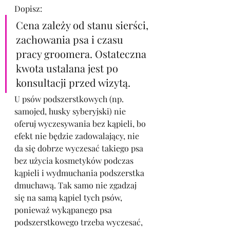
Dopisz:
Cena zależy od stanu sierści, 
zachowania psa i czasu 
pracy groomera. Ostateczna 
kwota ustalana jest po 
konsultacji przed wizytą.
U psów podszerstkowych (np. 
samojed, husky syberyjski) nie 
oferuj wyczesywania bez kąpieli, bo 
efekt nie będzie zadowalający, nie 
da się dobrze wyczesać takiego psa 
bez użycia kosmetyków podczas 
kąpieli i wydmuchania podszerstka 
dmuchawą. Tak samo nie zgadzaj 
się na samą kąpiel tych psów, 
ponieważ wykąpanego psa 
podszerstkowego trzeba wyczesać, 