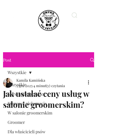
ONYKS PSI FRYZJER
Post
Wszystkie
Kamila Kamińska
Wszystkie
5 gru 2025
4 minut(y) czytania
Jak ustalać ceny usług w
Kursy groomerskie
salonie groomerskim?
Domowa pielęgnacja
W salonie groomerskim
Groomer
Dla właścicieli psów