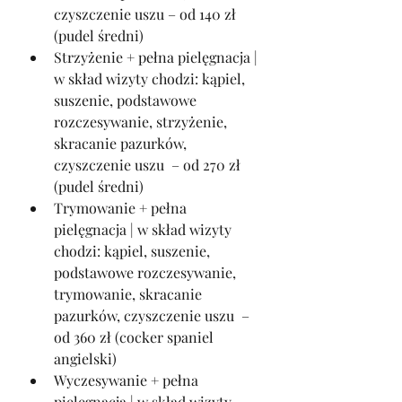
czyszczenie uszu – od 140 zł 
(pudel średni)
Strzyżenie + pełna pielęgnacja | 
w skład wizyty chodzi: kąpiel, 
suszenie, podstawowe 
rozczesywanie, strzyżenie, 
skracanie pazurków, 
czyszczenie uszu  – od 270 zł 
(pudel średni)
Trymowanie + pełna 
pielęgnacja | w skład wizyty 
chodzi: kąpiel, suszenie, 
podstawowe rozczesywanie, 
trymowanie, skracanie 
pazurków, czyszczenie uszu  – 
od 360 zł (cocker spaniel 
angielski)
Wyczesywanie + pełna 
pielęgnacja | w skład wizyty 