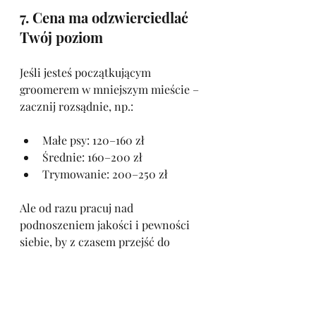
7. Cena ma odzwierciedlać 
Twój poziom
Jeśli jesteś początkującym 
groomerem w mniejszym mieście – 
zacznij rozsądnie, np.:
Małe psy: 120–160 zł
Średnie: 160–200 zł
Trymowanie: 200–250 zł
Ale od razu pracuj nad 
podnoszeniem jakości i pewności 
siebie, by z czasem przejść do 
wyższej półki cenowej.
8. Daj wartość, nie rabat