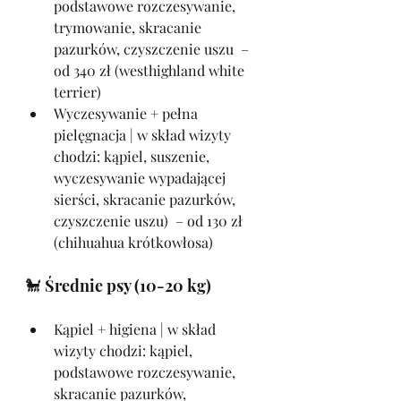
podstawowe rozczesywanie, 
trymowanie, skracanie 
pazurków, czyszczenie uszu  – 
od 340 zł (westhighland white 
terrier)
Wyczesywanie + pełna 
pielęgnacja | w skład wizyty 
chodzi: kąpiel, suszenie, 
wyczesywanie wypadającej 
sierści, skracanie pazurków, 
czyszczenie uszu)  – od 130 zł 
(chihuahua krótkowłosa)
🐩 Średnie psy (10-20 kg)
Kąpiel + higiena | w skład 
wizyty chodzi: kąpiel, 
podstawowe rozczesywanie, 
skracanie pazurków, 