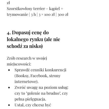
zł
Szorstkowłosy terrier – kąpiel + 
trymowanie | 3 h | 3 × 100 zł | 300 zł
4. Dopasuj cenę do 
lokalnego rynku (ale nie 
schodź za nisko)
Zrób research w swojej 
miejscowości:
Sprawdź cenniki konkurencji 
(Booksy, Facebook, strony 
internetowe).
Zwróć uwagę na poziom usług: 
czy to "golenie na brudno", czy 
pełna pielęgnacja.
Ustal, czy chcesz być 