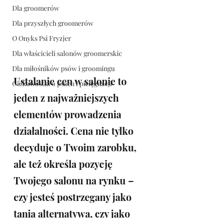
Dla groomerów
Dla przyszłych groomerów
O Onyks Psi Fryzjer
Dla właścicieli salonów groomerskic
Dla miłośników psów i groomingu
Ustalanie cen w salonie to 
Ciekawostki o psach i pielęgnacji
jeden z najważniejszych 
elementów prowadzenia 
działalności. Cena nie tylko 
decyduje o Twoim zarobku, 
ale też określa pozycję 
Twojego salonu na rynku – 
czy jesteś postrzegany jako 
tania alternatywa, czy jako 