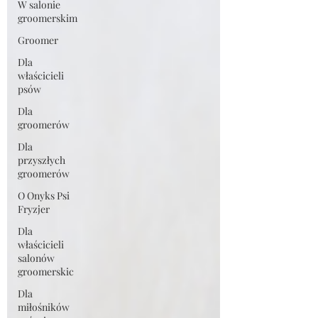
W salonie
groomerskim
Groomer
Dla
właścicieli
psów
Dla
groomerów
Dla
przyszłych
groomerów
O Onyks Psi
Fryzjer
Dla
właścicieli
salonów
groomerskic
Dla
miłośników