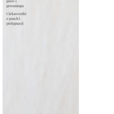
psów i
groomingu
Ciekawostki
o psach i
pielęgnacji