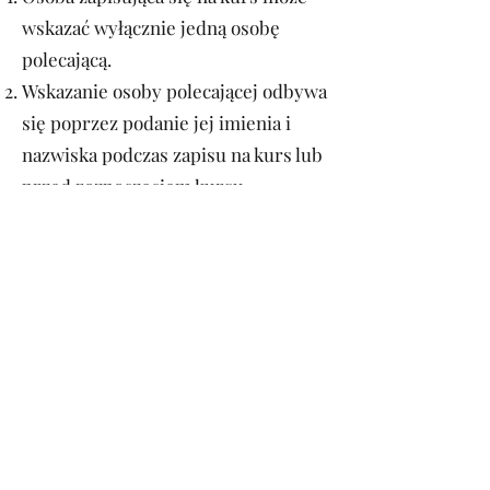
wskazać wyłącznie jedną osobę
polecającą.
Wskazanie osoby polecającej odbywa
się poprzez podanie jej imienia i
nazwiska podczas zapisu na kurs lub
przed rozpoczęciem kursu.
Zgłoszenia osoby polecającej po
ukończeniu kursu mogą nie zostać
uwzględnione.
Premia za polecenie przysługuje
wyłącznie w przypadku skutecznego
polecenia zakończonego
rozpoczęciem kursu przez nowego
kursanta.
Za skuteczne polecenie uznaje się