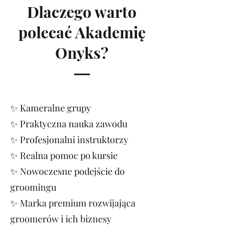
Dlaczego warto
polecać Akademię
Onyks?
✨ Kameralne grupy
✨ Praktyczna nauka zawodu
✨ Profesjonalni instruktorzy
✨ Realna pomoc po kursie
✨ Nowoczesne podejście do
groomingu
✨ Marka premium rozwijająca
groomerów i ich biznesy