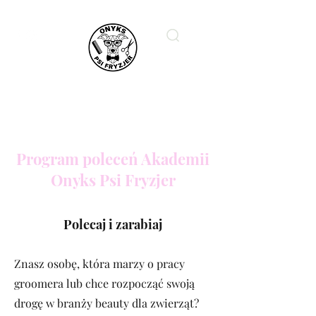
ONYKS PSI FRYZJER
Program poleceń Akademii
Onyks Psi Fryzjer
Polecaj i zarabiaj
Znasz osobę, która marzy o pracy
groomera lub chce rozpocząć swoją
drogę w branży beauty dla zwierząt?