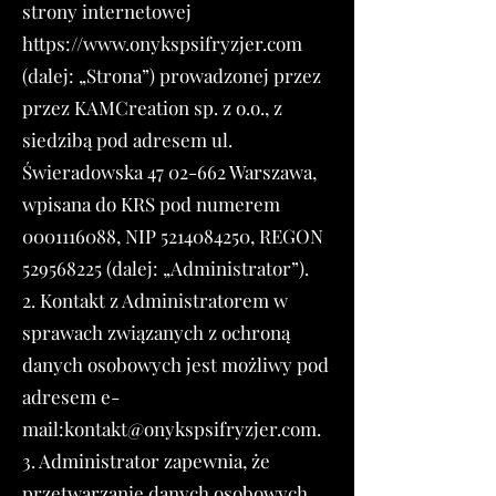
strony internetowej
https://www.onykspsifryzjer.com
(dalej: „Strona”) prowadzonej przez
przez KAMCreation sp. z o.o., z
siedzibą pod adresem ul.
Świeradowska
47 02-662
Warszawa,
wpisana do KRS pod numerem
0001116088
, NIP
5214084250
, REGON
529568225
(dalej: „Administrator”).
2. Kontakt z Administratorem w
sprawach związanych z ochroną
danych osobowych jest możliwy pod
adresem e-
mail:
kontakt@onykspsifryzjer.com
.
3. Administrator zapewnia, że
przetwarzanie danych osobowych