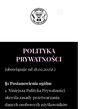
ONYKS PSI FRYZJER
POLITYKA
PRYWATNOŚCI
(obowiązuje od 18.02.2025r.)
§1 Postanowienia ogólne
1. Niniejsza Polityka Prywatności
określa zasady przetwarzania
danych osobowych użytkowników