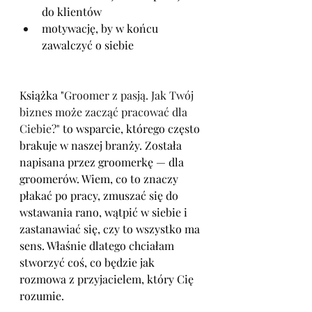
do klientów
motywację, by w końcu 
zawalczyć o siebie
Książka "
Groomer z pasją. Jak Twój 
biznes może zacząć pracować dla 
Ciebie?"
 to wsparcie, którego często 
brakuje w naszej branży. Została 
napisana przez groomerkę — dla 
groomerów. Wiem, co to znaczy 
płakać po pracy, zmuszać się do 
wstawania rano, wątpić w siebie i 
zastanawiać się, czy to wszystko ma 
sens. Właśnie dlatego chciałam 
stworzyć coś, co będzie jak 
rozmowa z przyjacielem, który Cię 
rozumie.